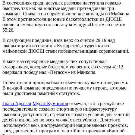
В состязаниях среди девушек развязка наступила гораздо
быстрее, так как на золотые медали претендовали три
команды. Сначала на паркет вышли две команды из Майкопа.
В этом противостоянии юные баскетболистки из ДЮСШ
одолели смешанную по составу команду «Пегас» со счетом
55:26.
В следующем поединке, взяв верх со счетом 29:19 над
школьницами из станицы Кужорской, студентки из
майкопской ДЮСШ стали победительницами соревнований.
В матче за серебряные медали успех сопутствовал
кужорянкам, которые более чем уверенно, со счетом 41:12,
одержали победу над «Пегасом» из Майкопа.
Победители и призеры были отмечены кубками и медалями.
В каждой команде определили по лучшему игроку, которые
были удостоены памятных статуэток.
Глава Адыгеи
Мурат Кумпилов
отмечал, что в республике
последовательно создают спортивную инфраструктуру
шаговой доступности, стремятся создать условия для занятий
детей и взрослых во всех уголках республики. Для этого
используется весь инструментарий национальных проектов,
государственных программ, партийных проектов «Единой