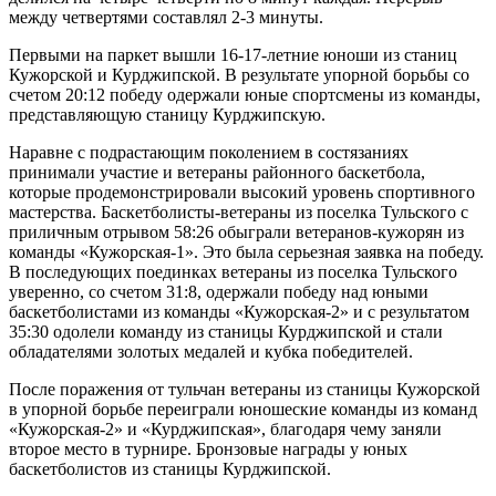
между четвертями составлял 2-3 минуты.
Первыми на паркет вышли 16-17-летние юноши из станиц
Кужорской и Курджипской. В результате упорной борьбы со
счетом 20:12 победу одержали юные спортсмены из команды,
представляющую станицу Курджипскую.
Наравне с подрастающим поколением в состязаниях
принимали участие и ветераны районного баскетбола,
которые продемонстрировали высокий уровень спортивного
мастерства. Баскетболисты-ветераны из поселка Тульского с
приличным отрывом 58:26 обыграли ветеранов-кужорян из
команды «Кужорская-1». Это была серьезная заявка на победу.
В последующих поединках ветераны из поселка Тульского
уверенно, со счетом 31:8, одержали победу над юными
баскетболистами из команды «Кужорская-2» и с результатом
35:30 одолели команду из станицы Курджипской и стали
обладателями золотых медалей и кубка победителей.
После поражения от тульчан ветераны из станицы Кужорской
в упорной борьбе переиграли юношеские команды из команд
«Кужорская-2» и «Курджипская», благодаря чему заняли
второе место в турнире. Бронзовые награды у юных
баскетболистов из станицы Курджипской.