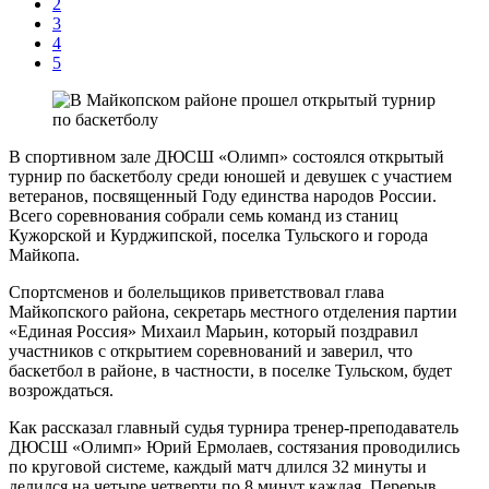
2
3
4
5
В спортивном зале ДЮСШ «Олимп» состоялся открытый
турнир по баскетболу среди юношей и девушек с участием
ветеранов, посвященный Году единства народов России.
Всего соревнования собрали семь команд из станиц
Кужорской и Курджипской, поселка Тульского и города
Майкопа.
Спортсменов и болельщиков приветствовал глава
Майкопского района, секретарь местного отделения партии
«Единая Россия» Михаил Марьин, который поздравил
участников с открытием соревнований и заверил, что
баскетбол в районе, в частности, в поселке Тульском, будет
возрождаться.
Как рассказал главный судья турнира тренер-преподаватель
ДЮСШ «Олимп» Юрий Ермолаев, состязания проводились
по круговой системе, каждый матч длился 32 минуты и
делился на четыре четверти по 8 минут каждая. Перерыв