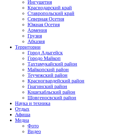
Ингушетия
Краснодарский край
Ставропольский край
Северная Осетия
Южная Осетия
Армения
Грузия
Абхазия
Территории
Город Адыгейск
Городо Майкоп
Тахтамукайский район
Майкопский район
Теучежский район
Красногвардейский район
Гиагинский район
Кошехабльский район
Шовгеносвский район
Наука и техника
Отдых
Афиша
Медиа
Фото
Видео