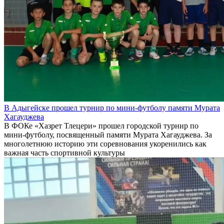
В Адыгейске прошел турнир по мини-футболу памяти Мурата
Хагауджева
В ФОКе «Хазрет Тлецери» прошел городской турнир по
мини-футболу, посвященный памяти Мурата Хагауджева. За
многолетнюю историю эти соревнования укоренились как
важная часть спортивной культуры