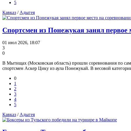
5
Кавказ
/
Адыгея
Спортсмен из Понежукая занял первое 
01 июл 2026, 18:07
3
0
В Мытищах (Московская область) прошли соревнования по самб
спортсмен Аскер Цику из аула Понежукай. В весовой категории 
0
1
2
3
4
5
Кавказ
/
Адыгея