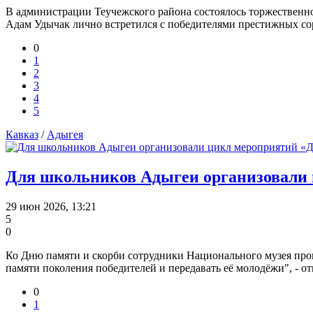
В администрации Теучежского района состоялось торжественное
Адам Удычак лично встретился с победителями престижных сор
0
1
2
3
4
5
Кавказ
/
Адыгея
Для школьников Адыгеи организовали
29 июн 2026, 13:21
5
0
Ко Дню памяти и скорби сотрудники Национального музея пров
памяти поколения победителей и передавать её молодёжи", - 
0
1