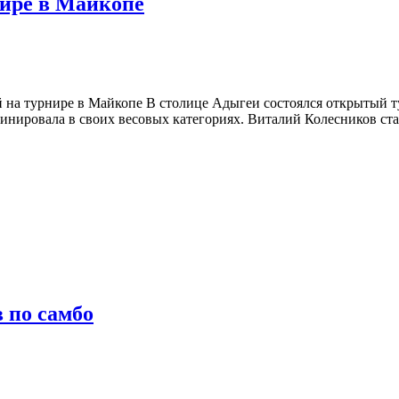
нире в Майкопе
ей на турнире в Майкопе В столице Адыгеи состоялся открытый
минировала в своих весовых категориях. Виталий Колесников ст
 по самбо