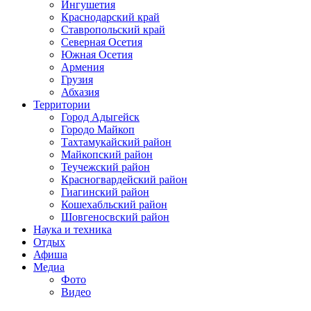
Ингушетия
Краснодарский край
Ставропольский край
Северная Осетия
Южная Осетия
Армения
Грузия
Абхазия
Территории
Город Адыгейск
Городо Майкоп
Тахтамукайский район
Майкопский район
Теучежский район
Красногвардейский район
Гиагинский район
Кошехабльский район
Шовгеносвский район
Наука и техника
Отдых
Афиша
Медиа
Фото
Видео