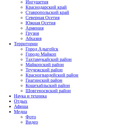
Ингушетия
Краснодарский край
Ставропольский край
Северная Осетия
Южная Осетия
Армения
Грузия
Абхазия
Территории
Город Адыгейск
Городо Майкоп
Тахтамукайский район
Майкопский район
Теучежский район
Красногвардейский район
Гиагинский район
Кошехабльский район
Шовгеносвский район
Наука и техника
Отдых
Афиша
Медиа
Фото
Видео