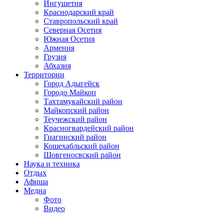
Ингушетия
Краснодарский край
Ставропольский край
Северная Осетия
Южная Осетия
Армения
Грузия
Абхазия
Территории
Город Адыгейск
Городо Майкоп
Тахтамукайский район
Майкопский район
Теучежский район
Красногвардейский район
Гиагинский район
Кошехабльский район
Шовгеносвский район
Наука и техника
Отдых
Афиша
Медиа
Фото
Видео