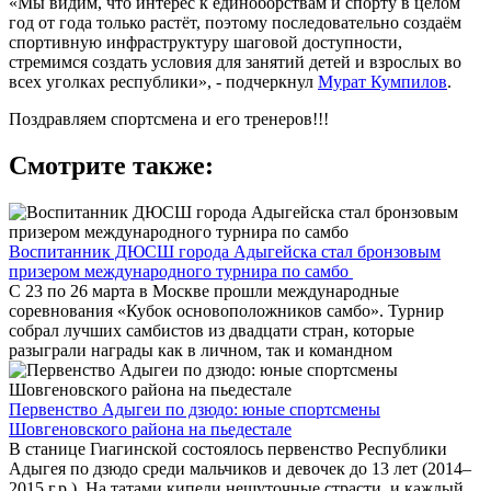
«Мы видим, что интерес к единоборствам и спорту в целом
год от года только растёт, поэтому последовательно создаём
спортивную инфраструктуру шаговой доступности,
стремимся создать условия для занятий детей и взрослых во
всех уголках республики», - подчеркнул
Мурат Кумпилов
.
Поздравляем спортсмена и его тренеров!!!
Смотрите также:
Воспитанник ДЮСШ города Адыгейска стал бронзовым
призером международного турнира по самбо
С 23 по 26 марта в Москве прошли международные
соревнования «Кубок основоположников самбо». Турнир
собрал лучших самбистов из двадцати стран, которые
разыграли награды как в личном, так и командном
Первенство Адыгеи по дзюдо: юные спортсмены
Шовгеновского района на пьедестале
В станице Гиагинской состоялось первенство Республики
Адыгея по дзюдо среди мальчиков и девочек до 13 лет (2014–
2015 г.р.). На татами кипели нешуточные страсти, и каждый