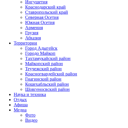
Ингушетия
Краснодарский край
Ставропольский край
Северная Осетия
Южная Осетия
Армения
Грузия
Абхазия
Территории
Город Адыгейск
Городо Майкоп
Тахтамукайский район
Майкопский район
Теучежский район
Красногвардейский район
Гиагинский район
Кошехабльский район
Шовгеносвский район
Наука и техника
Отдых
Афиша
Медиа
Фото
Видео