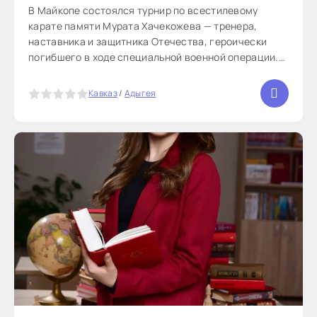
В Майкопе состоялся турнир по всестилевому
карате памяти Мурата Хачекожева — тренера,
наставника и защитника Отечества, героически
погибшего в ходе специальной военной операции.
Около 90 спортсменов из Республики Адыгея и
Краснодарского края вышли на татами, чтобы не
5
Кавказ
/
Адыгея
только побороться за награды,