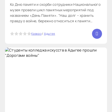
Ко Дню памяти и скорби сотрудники Национального
музея провели цикл памятных мероприятий под
названием «День Памяти». "Наш долг – хранить
правду о войне, бережно относиться к памяти
поколения победителей и передавать её молодёжи",
- отметил глава Адыгеи Мурат Кумпилов. В рамках
5
Кавказ
/
Адыгея
программы