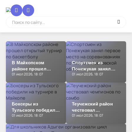
В Майкопском
Спортсмен из
районе прошел
Понежукая занял
01 июл 2026, 18:07
01 июл 2026, 18:07
открытый турнир по
первое место на
баскетболу
соревнованиях по
самбо в Московской
области
Боксеры из
Теучежский район
Тульского победили
чествовал
01 июл 2026, 18:07
01 июл 2026, 18:07
на турнире в
чемпионов по самбо
Майкопе