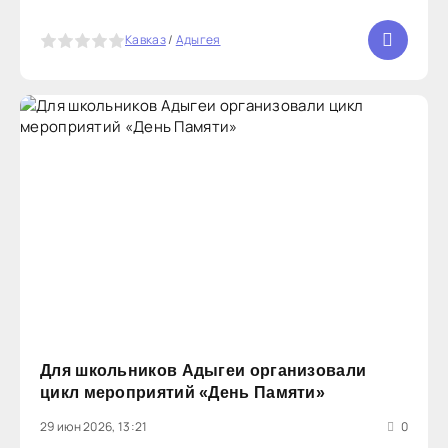
Удычак лично встретился с победителями
престижных соревнований, чтобы выразить им
5
Кавказ
/
Адыгея
признательность за упорство и
Для школьников Адыгеи организовали
цикл мероприятий «День Памяти»
29 июн 2026, 13:21
0