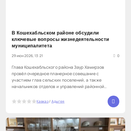
В Кошехабльском районе обсудили
ключевые вопросы жизнедеятельности
муниципалитета
29 июн 2026, 13:21
0
Глава Кошехабльского района Заур Хамирзов
провёл очередное планерное совещание с
участием глав сельских поселений, а также
начальников отделов и управлений районной
администрации. На мероприятии обсудили
ключевые вопросы жизнедеятельности района и
5
Кавказ
/
Адыгея
наметили задачи на ближайшую перспективу. В
первую