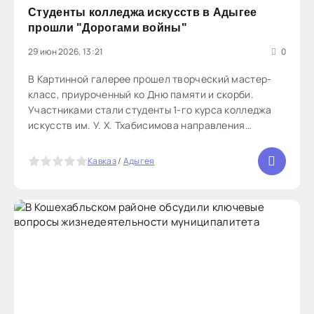
Студенты колледжа искусств в Адыгее
прошли "Дорогами войны"
29 июн 2026, 13:21
0
В Картинной галерее прошел творческий мастер-
класс, приуроченный ко Дню памяти и скорби.
Участниками стали студенты 1-го курса колледжа
искусств им. У. Х. Тхабисимова направления
«Живопись». Занятие прошло под руководством
преподавателя колледжа, художника Ивана
5
Кавказ
/
Адыгея
Извекова. Студенты выполнили