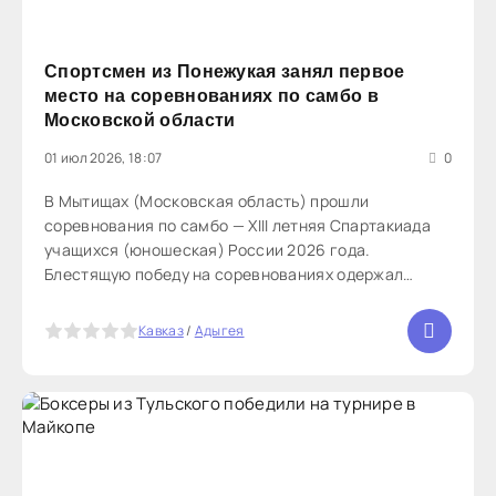
Спортсмен из Понежукая занял первое
место на соревнованиях по самбо в
Московской области
01 июл 2026, 18:07
0
В Мытищах (Московская область) прошли
соревнования по самбо — XIII летняя Спартакиада
учащихся (юношеская) России 2026 года.
Блестящую победу на соревнованиях одержал
спортсмен Аскер Цику из аула Понежукай. В
весовой категории до 79 кг он занял первое место
5
Кавказ
/
Адыгея
по самбо. "Это большая и