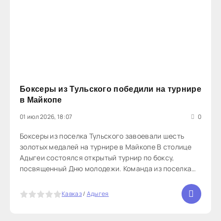
Боксеры из Тульского победили на турнире
в Майкопе
01 июл 2026, 18:07
0
Боксеры из поселка Тульского завоевали шесть
золотых медалей на турнире в Майкопе В столице
Адыгеи состоялся открытый турнир по боксу,
посвященный Дню молодежи. Команда из поселка
Тульского показала высокий уровень подготовки и
доминировала в своих весовых категориях. Виталий
5
Кавказ
/
Адыгея
Колесников стал