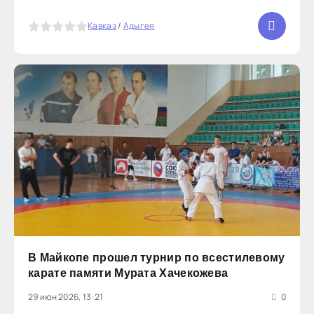
юных гостей важный урок мужества. Она
рассказала ребятам о первых, самых трудных днях
5
Кавказ
/
Адыгея
Великой Отечественной
В Майкопе прошел турнир по всестилевому
карате памяти Мурата Хачекожева
29 июн 2026, 13:21
0