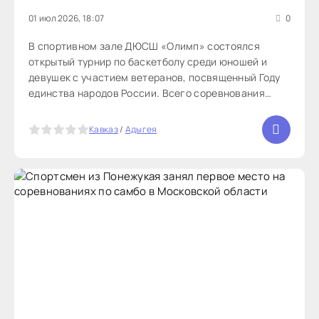
01 июл 2026, 18:07
0
В спортивном зале ДЮСШ «Олимп» состоялся
открытый турнир по баскетболу среди юношей и
девушек с участием ветеранов, посвященный Году
единства народов России. Всего соревнования
собрали семь команд из станиц Кужорской и
Курджипской, поселка Тульского и города Майкопа.
5
Кавказ
/
Адыгея
Спортсменов и болельщиков