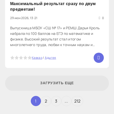
Максимальный результат сразу по двум
предметам!
29 июн 2026, 13:21
0
Выпускница МБОУ «СШ № 17» и РЕМШ Дарья Кроль
набрала по 100 баллов на ЕГЭ по математике и
физике. Высокий результат стал итогом
многолетнего труда, любви к точным наукам и
поддержки педагогов. Дарья активно участвовала в
олимпиадах, становилась призером
5
Кавказ
/
Адыгея
муниципального и регионального этапов ВсОШ и
ЗАГРУЗИТЬ ЕЩЕ
1
2
3
...
212