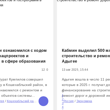
и ознакомился с ходом
Кабмин выделил 500 м
нацпроектов и
строительство и ремон
 в сфере образования
Адыгее
12
0
13 авг 2025, 15:44
Мурат Кумпилов совершил
Адыгея вошла в число 11 ре
у в Кошехабльский район, в
которые в 2025 г. получат 
знакомился с ремонтом и
финансирование на строите
0
 объектов системы
ремонт дорог и дорожной и
1
2
Первым пунктом посещения
Распоряжение подписал пр
гея
/
Кошехабльский район
Россия
/
Экономика
3
 в селе Натырбово, где
Михаил Мишустин. Всего на
4