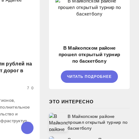
В Майкопском районе
прошел открытый турнир
по баскетболу
лн рублей на
т дорог в
ЧИТАТЬ ПОДРОБНЕЕ
7
0
гионов,
ЭТО ИНТЕРЕСНО
дополнительное
льство и
В Майкопском районе
нфраструктуры.
прошел открытый турнир по
емьер-министр
баскетболу
 эти цели