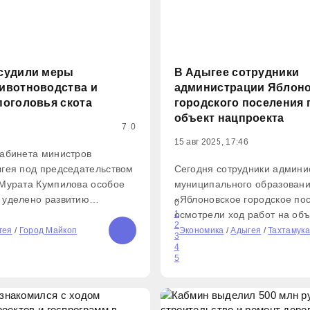
судили меры
В Адыгее сотрудники
ивотноводства и
администрации Яблоно
поголовья скота
городского поселения 
объект нацпроекта
7
0
15 авг 2025, 17:46
Кабинета министров
гея под председательством
Сегодня сотрудники админи
 Мурата Кумпилова особое
муниципального образован
 уделено развитию
«Яблоновское городское по
0
ого комплекса. В ходе
осмотрели ход работ на объ
1
2
сматривались
национального проекта «Ин
гея
/
Город Майкоп
Экономика
/
Адыгея
/
Тахтамукай
3
 вопросы: Меры
для жизни» по ул. Калинина
4
5
ой поддержки
Республики Адыгея Мурат К
их хозяйств Перспективы
неоднократно отмечал, что 
большое внимание уделяет