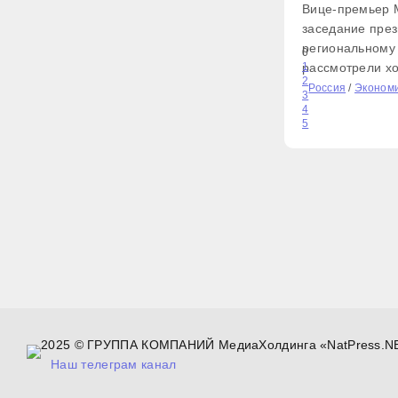
Вице-премьер 
заседание пре
региональному 
0
рассмотрели хо
1
2
отопительному 
Россия
/
Эконом
3
реализацию фе
4
5
программ. «Од
направлений н
жилищное строи
2025 © ГРУППА КОМПАНИЙ МедиаХолдинга «NatPress.N
Наш телеграм канал