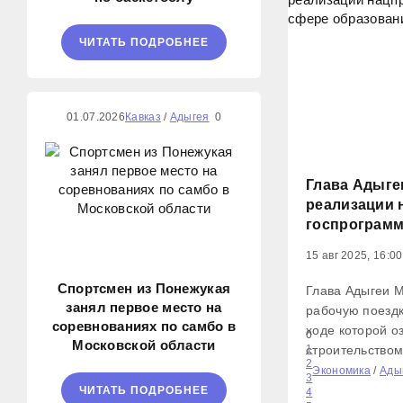
ЧИТАТЬ ПОДРОБНЕЕ
01.07.2026
Кавказ
/
Адыгея
0
Глава Адыге
реализации 
госпрограмм
15 авг 2025, 16:00
Спортсмен из Понежукая
Глава Адыгеи 
занял первое место на
рабочую поездк
соревнованиях по самбо в
ходе которой о
0
Московской области
строительством
1
2
образования. 
Экономика
/
Ады
3
стала школа №8
ЧИТАТЬ ПОДРОБНЕЕ
4