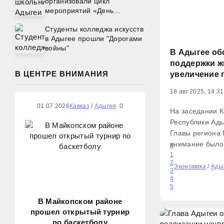
организовали цикл
мероприятий «День
Памяти»
Студенты колледжа искусств
в Адыгее прошли "Дорогами
войны"
В Адыгее об
поддержки ж
В ЦЕНТРЕ ВНИМАНИЯ
увеличение 
18 авг 2025, 14:31
01.07.2026
Кавказ
/
Адыгея
0
На заседании 
Республики Ады
Главы региона
внимание было
0
животноводческ
1
2
совещания рас
Экономика
/
Ады
3
стратегические
4
5
государственн
животноводческ
В Майкопском районе
прошел открытый турнир
по баскетболу