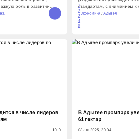
0
важную роль в развитии
стандартам, с вниманием к 
1
2
егодня мы чествуем тех, чей
составу, а точнее его исклю
ика
Экономика
/
Адыгея
3
знь людей комфортнее, –
натуральности. Теперь това
4
5
лов. – Благодаря вашим
молока можно найти и в тор
яются новые жилые дома,
«Пятёрочка» – в линейке
дится в числе лидеров
В Адыгее промпарк ув
лям
61 гектар
10
0
08 авг 2025, 20:04