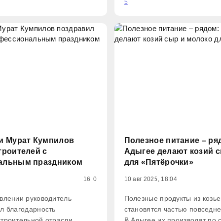
5
питальный ремонт. Работы
выделят более 16,6 млрд руб
иональному проекту
млн руб. получит Адыгея. Н
и Мурат Кумпилов
Полезное питание – ряд
троителей с
Адыгее делают козий 
альным праздником
для «Пятёрочки»
16
0
10 авг 2025, 18:04
влении руководитель
Полезные продукты из козье
л благодарность
становятся частью повседне
троительной отрасли,
В Адыгее их производят по