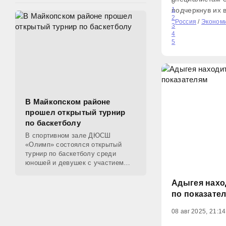
0
подчеркнув их 
1
2
республики. «С
Россия
/
Эконом
3
труд делает жи
4
5
отметил Кумпи
усилиям появл
В Майкопском районе
прошел открытый турнир
по баскетболу
В спортивном зале ДЮСШ
«Олимп» состоялся открытый
турнир по баскетболу среди
юношей и девушек с участием
ветеранов, посвященный Году
единства народов России. Всего
Адыгея нахо
соревнования собрали семь
по показате
команд
08 авг 2025, 21:14