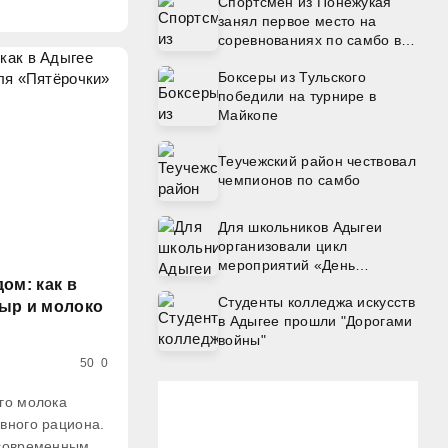
Спортсмен из Понежукая
., из них 500
занял первое место на
а сайте
соревнованиях по самбо в
Московской области
Боксеры из Тульского
победили на турнире в
Майкопе
Теучежский район чествовал
чемпионов по самбо
Для школьников Адыгеи
организовали цикл
мероприятий «День
Памяти»
ом: как в
Студенты колледжа искусств
сыр и молоко
в Адыгее прошли "Дорогами
войны"
50
0
го молока
вного рациона.
 современным