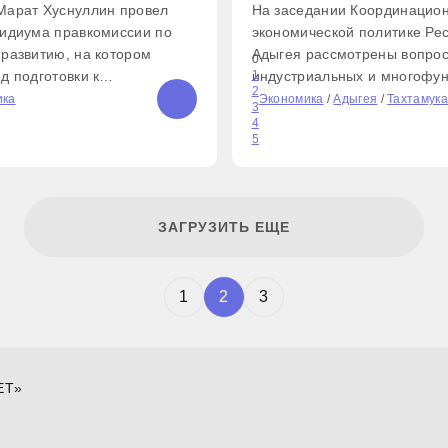
Марат Хуснуллин провел
На заседании Координацион
зидиума правкомиссии по
экономической политике Ре
развитию, на котором
Адыгея рассмотрены вопрос
0
д подготовки к
индустриальных и многофу
1
2
периоду, а также
парков. Члены совета утвер
ика
Экономика
/
Адыгея
/
Тахтамукай
3
деральных проектов и
увеличение индустриальног
4
5
ним из ключевых
присоединения земельных у
ашей работы остается
площадью 61 гектар. Напом
тельство. На 1
ЗАГРУЗИТЬ ЕЩЕ
1
2
3
ET»