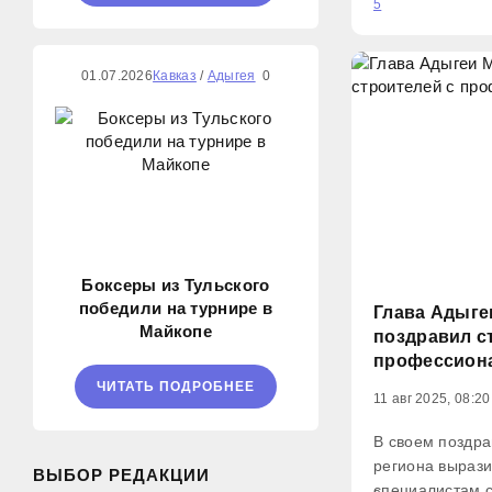
5
завершается ка
ведутся по нац
01.07.2026
Кавказ
/
Адыгея
0
Боксеры из Тульского
победили на турнире в
Глава Адыге
Майкопе
поздравил с
профессион
ЧИТАТЬ ПОДРОБНЕЕ
11 авг 2025, 08:20
В своем поздра
региона вырази
ВЫБОР РЕДАКЦИИ
специалистам с