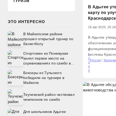
ТУРИЗМ
В Адыгее ут
карту по ул
Краснодарск
ЭТО ИНТЕРЕСНО
19 авг 2025, 20:18
В Майкопском районе
В Адыгее утвер
прошел открытый турнир по
обеспечению у
баскетболу
функционирова
0
Спортсмен из Понежукая
системы Красн
1
занял первое место на
2
Нижняя Кубань
Россия
/
Эконом
3
соревнованиях по самбо в
официальном с
4
Московской области
5
исполнительной
Боксеры из Тульского
Документ согла
победили на турнире в
Майкопе
Росводоресурсы
Теучежский район чествовал
чемпионов по самбо
Для школьников Адыгеи