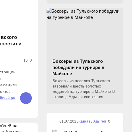
2026 года. Блестящую победу на
соревнованиях одержал
спортсмен Аскер Цику из аула
вского
посетили
10
0
Боксеры из Тульского
победили на турнире в
страции
Майкопе
ия
Боксеры из поселка Тульского
селение»
завоевали шесть золотых
екте
медалей на турнире в Майкопе В
столице Адыгеи состоялся
фраструктура
ский район
открытый турнир по боксу,
. Глава
посвященный Дню молодежи.
умпилов
Команда из поселка Тульского
в регионе
показала
01.07.2026
Кавказ
/
Адыгея
0
ся