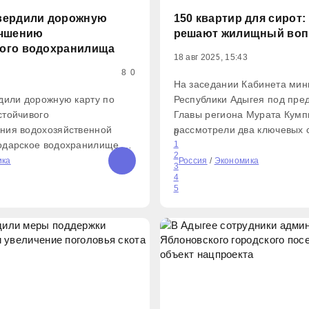
вердили дорожную
150 квартир для сирот:
учшению
решают жилищный воп
ого водохранилища
18 авг 2025, 15:43
8
0
На заседании Кабинета мин
дили дорожную карту по
Республики Адыгея под пре
стойчивого
Главы региона Мурата Кумп
ния водохозяйственной
рассмотрели два ключевых 
0
одарское водохранилище —
вопроса: обеспечение жиль
1
2
. Об этом сообщается на
и расселение аварийного ж
ика
Россия
/
Экономика
3
айте органов
фонда. Первый заместитель
4
5
 власти республики.
строительства, транспорта,
совали Минсельхоз РФ,
дорожного
 и кабмин Адыгеи.