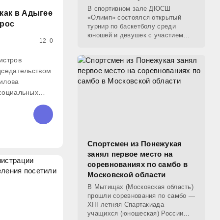
В спортивном зале ДЮСШ
 как в Адыгее
«Олимп» состоялся открытый
рос
турнир по баскетболу среди
юношей и девушек с участием
12
0
ветеранов, посвященный Году
единства народов России. Всего
истров
соревнования собрали семь
дседательством
команд
илова
социальных
ём детей-сирот
илищного
 министра
 ЖКХ и
Спортсмен из Понежукая
занял первое место на
соревнованиях по самбо в
Московской области
В Мытищах (Московская область)
прошли соревнования по самбо —
XIII летняя Спартакиада
учащихся (юношеская) России