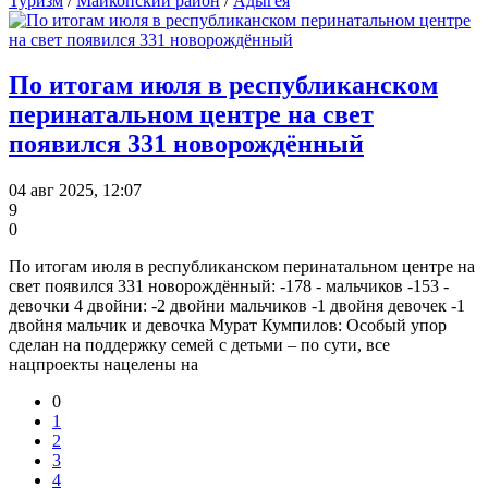
Туризм
/
Майкопский район
/
Адыгея
По итогам июля в республиканском
перинатальном центре на свет
появился 331 новорождённый
04 авг 2025, 12:07
9
0
По итогам июля в республиканском перинатальном центре на
свет появился 331 новорождённый: -178 - мальчиков -153 -
девочки 4 двойни: -2 двойни мальчиков -1 двойня девочек -1
двойня мальчик и девочка Мурат Кумпилов: Особый упор
сделан на поддержку семей с детьми – по сути, все
нацпроекты нацелены на
0
1
2
3
4