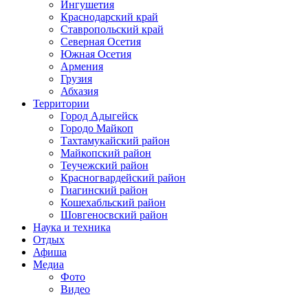
Ингушетия
Краснодарский край
Ставропольский край
Северная Осетия
Южная Осетия
Армения
Грузия
Абхазия
Территории
Город Адыгейск
Городо Майкоп
Тахтамукайский район
Майкопский район
Теучежский район
Красногвардейский район
Гиагинский район
Кошехабльский район
Шовгеносвский район
Наука и техника
Отдых
Афиша
Медиа
Фото
Видео