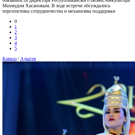
обязанности директора Республиканского бизнес-инкубатора
Махмудом Хасановым. В ходе встречи обсуждались
перспективы сотрудничества и механизмы поддержки
0
1
2
3
4
5
Кавказ
/
Адыгея